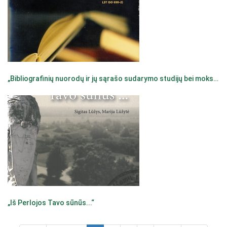
„Bibliografinių nuorodų ir jų sąrašo sudarymo studijų bei mokslo darbuose metodika“
„Iš Perlojos Tavo sūnūs...“