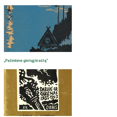
„Pažinkime gimtąjį kraštą“