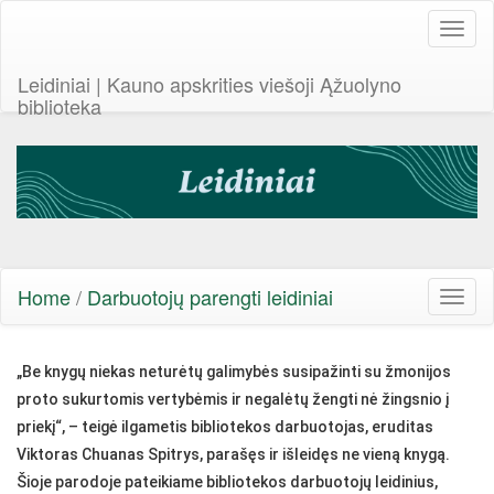
Toggl
naviga
Leidiniai | Kauno apskrities viešoji Ąžuolyno
biblioteka
Home
/
Darbuotojų parengti leidiniai
Toggl
naviga
„Be knygų niekas neturėtų galimybės susipažinti su žmonijos
proto sukurtomis vertybėmis ir negalėtų žengti nė žingsnio į
priekį“, – teigė ilgametis bibliotekos darbuotojas, eruditas
Viktoras Chuanas Spitrys, parašęs ir išleidęs ne vieną knygą.
Šioje parodoje pateikiame bibliotekos darbuotojų leidinius,